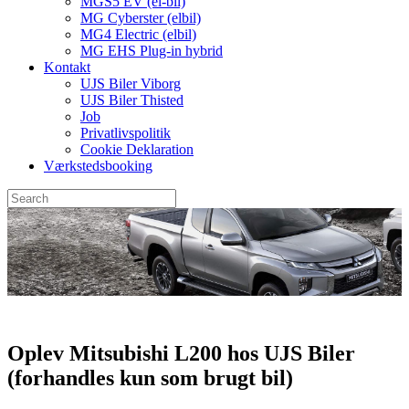
MGS5 EV (el-bil)
MG Cyberster (elbil)
MG4 Electric (elbil)
MG EHS Plug-in hybrid
Kontakt
UJS Biler Viborg
UJS Biler Thisted
Job
Privatlivspolitik
Cookie Deklaration
Værkstedsbooking
Oplev Mitsubishi L200 hos UJS Biler
(forhandles kun som brugt bil)