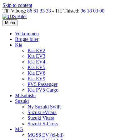
Skip to content
Tlf. Viborg:
86 61 33 33
- Tlf. Thisted:
96 18 03 00
Menu
Velkommen
Brugte biler
Kia
Kia EV2
Kia EV3
Kia EV4
Kia EV5
Kia EV6
Kia EV9
PV5 Passenger
Kia PV5 Cargo
Mitsubishi
Suzuki
Ny Suzuki Swift
Suzuki eVitara
Suzuki Vitara
Suzuki S-Cross
MG
MGS6 EV (el-bil)