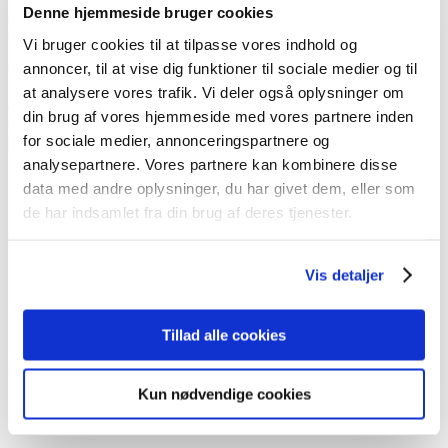
Denne hjemmeside bruger cookies
Kraftfuld og effektiv
Vi bruger cookies til at tilpasse vores indhold og
annoncer, til at vise dig funktioner til sociale medier og til
God brændstoføkonomi. Lav CO2-udledning. En exceptionel let 2,2
liters turbodieselmotor giver dig al den kraft og
at analysere vores trafik. Vi deler også oplysninger om
effektivitet, du har brug for, takket være nogle af markedets mest
din brug af vores hjemmeside med vores partnere inden
avancerede funktioner som f.eks. præcisions
for sociale medier, annonceringspartnere og
commonrail indsprøjtningssystem
analysepartnere. Vores partnere kan kombinere disse
data med andre oplysninger, du har givet dem, eller som
de har indsamlet fra din brug af deres tjenester.
Få den bedste Mitsubishi oplevelse hos
Ulla og Sander
Vis detaljer
Hos UJS i Viborg og Thisted får du den bedst KIA oplevelse.
Du vil opleve, at vi har en kompromisløs kvalitetspolitik, både
Tillad alle cookies
når du handler bil hos os, og når du har din bil til service.
Ulla og Sander Steffensen
UJS Biler Thisted og Viborg
Kun nødvendige cookies