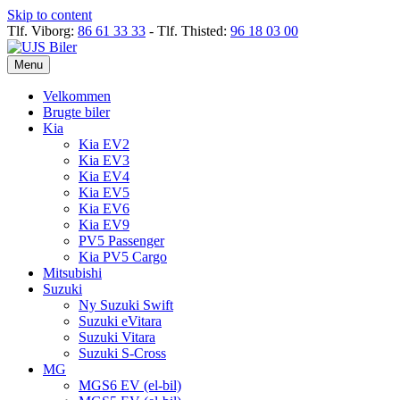
Skip to content
Tlf. Viborg:
86 61 33 33
- Tlf. Thisted:
96 18 03 00
Menu
Velkommen
Brugte biler
Kia
Kia EV2
Kia EV3
Kia EV4
Kia EV5
Kia EV6
Kia EV9
PV5 Passenger
Kia PV5 Cargo
Mitsubishi
Suzuki
Ny Suzuki Swift
Suzuki eVitara
Suzuki Vitara
Suzuki S-Cross
MG
MGS6 EV (el-bil)