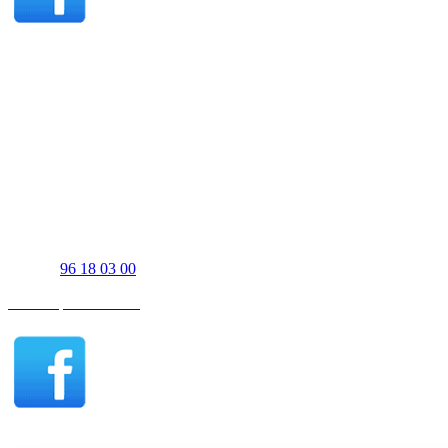
Viborg åbningstider - Salg
Mandag-fredag 07:30-17:00
Lørdag efter aftale
Søndag 11:00-16:00
Viborg åbningstider - Værksted
Mandag-torsdag 07:30-15:30
Fredag 07:30-15:00
UJS Biler Thisted
Tigervej 3-5
7700 Thisted
Telefon
96 18 03 00
Find os på Facebook
Thisted åbningstider - Salg