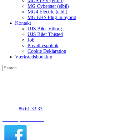
MGS5 EV (el-bil)
MG Cyberster (elbil)
MG4 Electric (elbil)
MG EHS Plug-in hybrid
Kontakt
UJS Biler Viborg
UJS Biler Thisted
Job
Privatlivspolitik
Cookie Deklaration
Værkstedsbooking
UJS Biler Viborg
Gl. Skivevej 83A
8800 Viborg
Telefon
86 61 33 33
Find os på Facebook