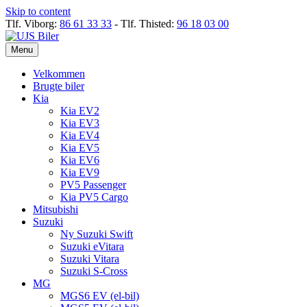
Skip to content
Tlf. Viborg:
86 61 33 33
- Tlf. Thisted:
96 18 03 00
Menu
Velkommen
Brugte biler
Kia
Kia EV2
Kia EV3
Kia EV4
Kia EV5
Kia EV6
Kia EV9
PV5 Passenger
Kia PV5 Cargo
Mitsubishi
Suzuki
Ny Suzuki Swift
Suzuki eVitara
Suzuki Vitara
Suzuki S-Cross
MG
MGS6 EV (el-bil)