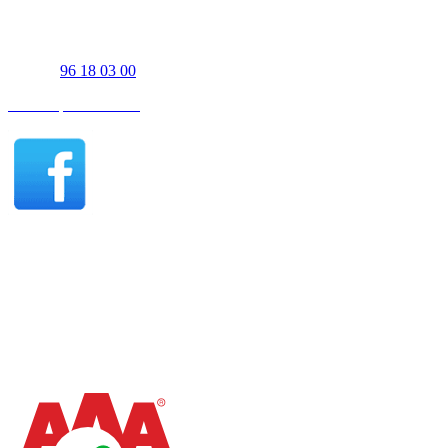
UJS Biler Thisted
Tigervej 3-5
7700 Thisted
Telefon
96 18 03 00
Find os på Facebook
Thisted åbningstider - Salg
Mandag - fredag 07:30-17:00
Lørdag 10:00-15:00
Søndag efter aftale
Thisted åbningstider - Værksted
Mandag - torsdag 07:30-15:30
Fredag 07:30-15:00