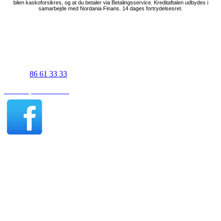
UJS Biler Viborg
Gl. Skivevej 83A
8800 Viborg
Telefon
86 61 33 33
Find os på Facebook
Viborg åbningstider - Salg
Mandag-fredag 07:30-17:00
Lørdag efter aftale
Søndag 11:00-16:00
Viborg åbningstider - Værksted
Mandag-torsdag 07:30-15:30
Fredag 07:30-15:00