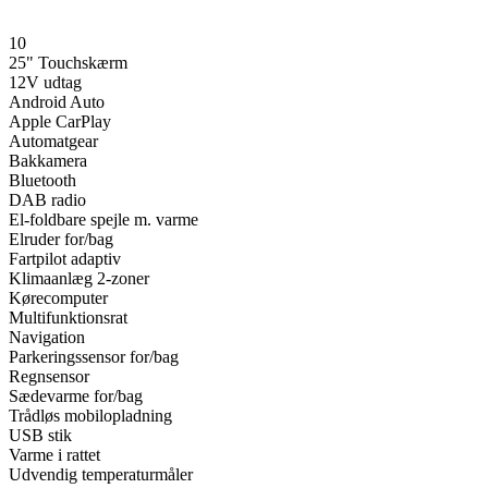
10
25" Touchskærm
12V udtag
Android Auto
Apple CarPlay
Automatgear
Bakkamera
Bluetooth
DAB radio
El-foldbare spejle m. varme
Elruder for/bag
Fartpilot adaptiv
Klimaanlæg 2-zoner
Kørecomputer
Multifunktionsrat
Navigation
Parkeringssensor for/bag
Regnsensor
Sædevarme for/bag
Trådløs mobilopladning
USB stik
Varme i rattet
Udvendig temperaturmåler