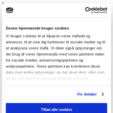
8
Første reg. dag
17
Denne hjemmeside bruger cookies
1. indregistreringsdato
Vi bruger cookies til at tilpasse vores indhold og
17/8/2020
annoncer, til at vise dig funktioner til sociale medier og til
Sidst synet
at analysere vores trafik. Vi deler også oplysninger om
din brug af vores hjemmeside med vores partnere inden
August 2024
for sociale medier, annonceringspartnere og
analysepartnere. Vores partnere kan kombinere disse
data med andre oplysninger, du har givet dem, eller som
Motor og ydelse
de har indsamlet fra din brug af deres tjenester.
0-100
11,5s
Vis detaljer
Antal cylindre
Tillad alle cookies
4