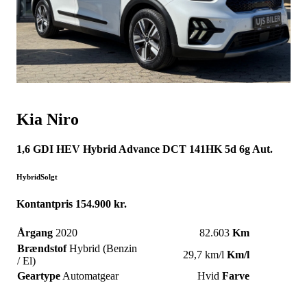
Kia
Niro
1,6 GDI HEV Hybrid Advance DCT 141HK 5d 6g Aut.
Hybrid
Solgt
Kontantpris
154.900 kr.
Årgang
2020
82.603
Km
Brændstof
Hybrid (Benzin
29,7 km/l
Km/l
/ El)
Geartype
Automatgear
Hvid
Farve