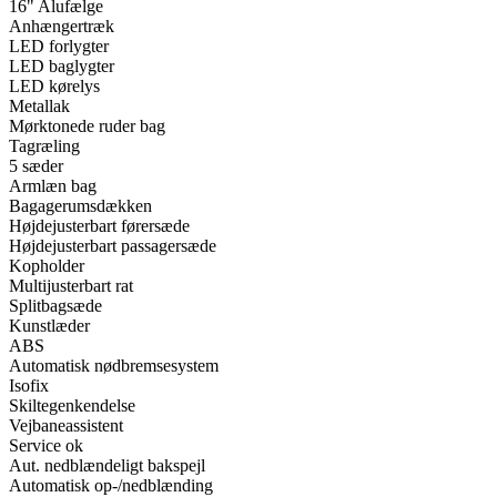
16" Alufælge
Anhængertræk
LED forlygter
LED baglygter
LED kørelys
Metallak
Mørktonede ruder bag
Tagræling
5 sæder
Armlæn bag
Bagagerumsdækken
Højdejusterbart førersæde
Højdejusterbart passagersæde
Kopholder
Multijusterbart rat
Splitbagsæde
Kunstlæder
ABS
Automatisk nødbremsesystem
Isofix
Skiltegenkendelse
Vejbaneassistent
Service ok
Aut. nedblændeligt bakspejl
Automatisk op-/nedblænding