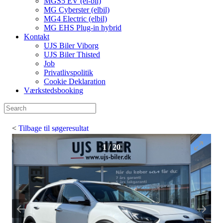
MGS5 EV (el-bil)
MG Cyberster (elbil)
MG4 Electric (elbil)
MG EHS Plug-in hybrid
Kontakt
UJS Biler Viborg
UJS Biler Thisted
Job
Privatlivspolitik
Cookie Deklaration
Værkstedsbooking
<
Tilbage til søgeresultat
1
/
20