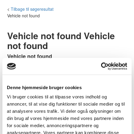
<
Tilbage til søgeresultat
Vehicle not found
Vehicle not found
Vehicle
not found
Vehicle not found
Vehicle not found
Vehicle not found
Kontantpris
Årgang
Vehicle not found
Vehicle not found
Km
Denne hjemmeside bruger cookies
Brændstof
Vehicle not
Vehicle not found
found
Km/l
Vi bruger cookies til at tilpasse vores indhold og
Geartype
Vehicle not
Vehicle not found
annoncer, til at vise dig funktioner til sociale medier og til
found
Farve
at analysere vores trafik. Vi deler også oplysninger om
din brug af vores hjemmeside med vores partnere inden
Bilen befinder sig her:
for sociale medier, annonceringspartnere og
Vehicle not found
analysepartnere. Vores partnere kan kombinere disse