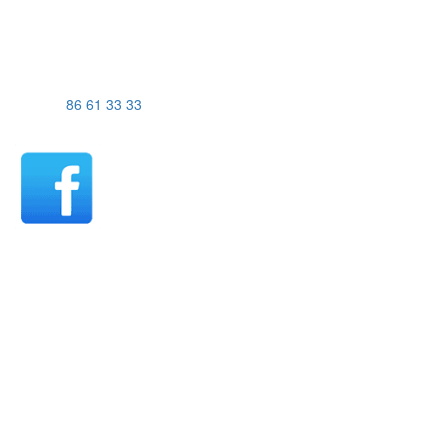
UJS Biler Viborg
Gl. Skivevej 83A
8800 Viborg
Telefon
86 61 33 33
Find os på Facebook
Viborg åbningstider - Salg
Mandag-fredag 09:00-17:00
Lørdag efter aftale
Søndag 11:00-16:00
Viborg åbningstider - Værksted
Mandag-torsdag 07:30-15:30
Fredag 07:30-15:00
UJS Biler Thisted
Tigervej 3-5