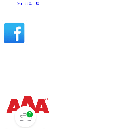
Telefon
96 18 03 00
Find os på Facebook
Thisted åbningstider - Salg
Mandag - fredag 07:30-17:00
Lørdag 10:00-15:00
Søndag efter aftale
Thisted åbningstider - Værksted
Mandag - torsdag 07:30-15:30
Fredag 07:30-15:00