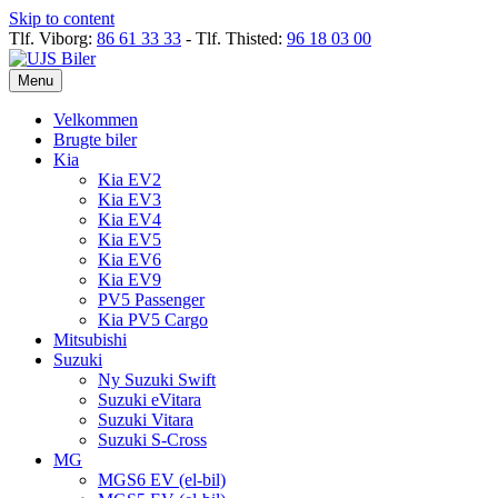
Skip to content
Tlf. Viborg:
86 61 33 33
- Tlf. Thisted:
96 18 03 00
Menu
Velkommen
Brugte biler
Kia
Kia EV2
Kia EV3
Kia EV4
Kia EV5
Kia EV6
Kia EV9
PV5 Passenger
Kia PV5 Cargo
Mitsubishi
Suzuki
Ny Suzuki Swift
Suzuki eVitara
Suzuki Vitara
Suzuki S-Cross
MG
MGS6 EV (el-bil)