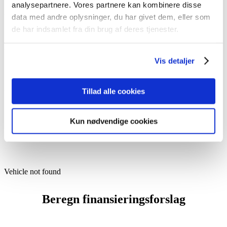
analysepartnere. Vores partnere kan kombinere disse
data med andre oplysninger, du har givet dem, eller som
Vehicle not found
de har indsamlet fra din brug af deres tjenester.
Udstyr
Vis detaljer
Tillad alle cookies
Vehicle not found
Kun nødvendige cookies
Specifikationer
Vehicle not found
Beregn finansieringsforslag