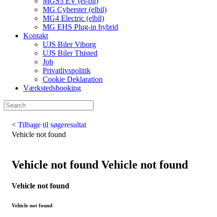
MGS5 EV (el-bil)
MG Cyberster (elbil)
MG4 Electric (elbil)
MG EHS Plug-in hybrid
Kontakt
UJS Biler Viborg
UJS Biler Thisted
Job
Privatlivspolitik
Cookie Deklaration
Værkstedsbooking
<
Tilbage til søgeresultat
Vehicle not found
Vehicle not found
Vehicle not found
Vehicle not found
Vehicle not found