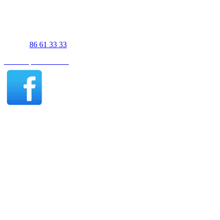
UJS Biler Viborg
Gl. Skivevej 83A
8800 Viborg
Telefon
86 61 33 33
Find os på Facebook
Viborg åbningstider - Salg
Mandag-fredag 07:30-17:00
Lørdag efter aftale
Søndag 11:00-16:00
Viborg åbningstider - Værksted
Mandag-torsdag 07:30-15:30
Fredag 07:30-15:00
UJS Biler Thisted
Tigervej 3-5
7700 Thisted