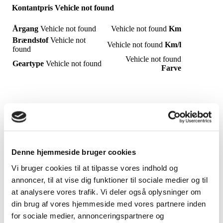
Kontantpris
Vehicle not found
Årgang
Vehicle not found
Vehicle not found
Km
Brændstof
Vehicle not
Vehicle not found
Km/l
found
Vehicle not found
Geartype
Vehicle not found
Farve
Bilen befinder sig her:
Vehicle not found
Denne hjemmeside bruger cookies
Vi bruger cookies til at tilpasse vores indhold og
annoncer, til at vise dig funktioner til sociale medier og til
at analysere vores trafik. Vi deler også oplysninger om
din brug af vores hjemmeside med vores partnere inden
Beskrivelse
for sociale medier, annonceringspartnere og