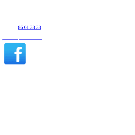
UJS Biler Viborg
Gl. Skivevej 83A
8800 Viborg
Telefon
86 61 33 33
Find os på Facebook
Viborg åbningstider - Salg
Mandag-fredag 09:00-17:00
Lørdag efter aftale
Søndag 11:00-16:00
Viborg åbningstider - Værksted
Mandag-torsdag 07:30-15:30
Fredag 07:30-15:00
UJS Biler Thisted
Tigervej 3-5
7700 Thisted