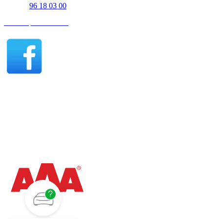
Telefon
96 18 03 00
Find os på Facebook
Thisted åbningstider - Salg
Mandag - fredag 09:00-17:00
Lørdag 10:00-15:00
Søndag efter aftale
Thisted åbningstider - Værksted
Mandag - torsdag 07:30-15:30
Fredag 07:30-15:00