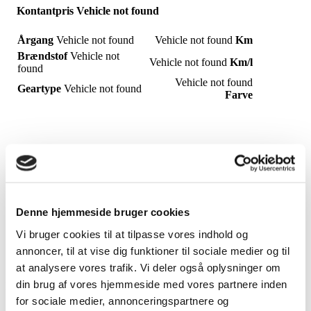
Kontantpris
Vehicle not found
Årgang
Vehicle not found
Vehicle not found
Km
Brændstof
Vehicle not
Vehicle not found
Km/l
found
Vehicle not found
Geartype
Vehicle not found
Farve
Bilen befinder sig her:
Vehicle not found
Denne hjemmeside bruger cookies
Vi bruger cookies til at tilpasse vores indhold og
annoncer, til at vise dig funktioner til sociale medier og til
at analysere vores trafik. Vi deler også oplysninger om
din brug af vores hjemmeside med vores partnere inden
Beskrivelse
for sociale medier, annonceringspartnere og