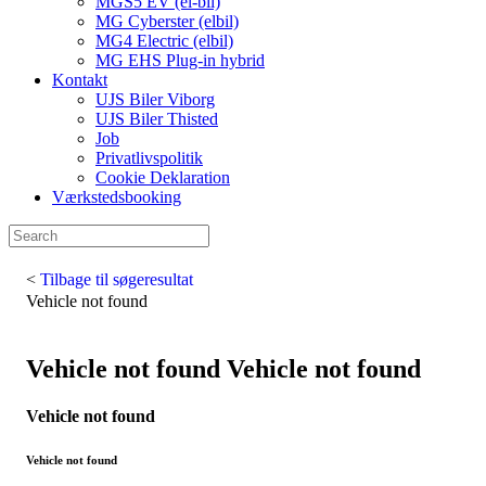
MGS5 EV (el-bil)
MG Cyberster (elbil)
MG4 Electric (elbil)
MG EHS Plug-in hybrid
Kontakt
UJS Biler Viborg
UJS Biler Thisted
Job
Privatlivspolitik
Cookie Deklaration
Værkstedsbooking
<
Tilbage til søgeresultat
Vehicle not found
Vehicle not found
Vehicle not found
Vehicle not found
Vehicle not found