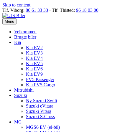
Skip to content
Tlf. Viborg:
86 61 33 33
- Tlf. Thisted:
96 18 03 00
Menu
Velkommen
Brugte biler
Kia
Kia EV2
Kia EV3
Kia EV4
Kia EV5
Kia EV6
Kia EV9
PV5 Passenger
Kia PV5 Cargo
Mitsubishi
Suzuki
Ny Suzuki Swift
Suzuki eVitara
Suzuki Vitara
Suzuki S-Cross
MG
MGS6 EV (el-bil)