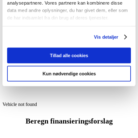
analysepartnere. Vores partnere kan kombinere disse
data med andre oplysninger, du har givet dem, eller som
Vehicle not found
de har indsamlet fra din brug af deres tjenester.
Udstyr
Vis detaljer
Tillad alle cookies
Vehicle not found
Kun nødvendige cookies
Specifikationer
Vehicle not found
Beregn finansieringsforslag