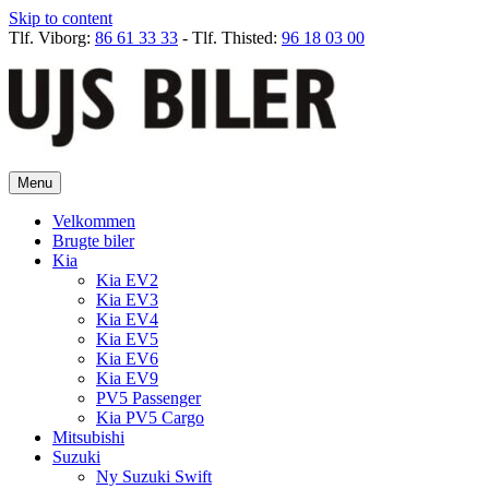
Skip to content
Tlf. Viborg:
86 61 33 33
- Tlf. Thisted:
96 18 03 00
Menu
Velkommen
Brugte biler
Kia
Kia EV2
Kia EV3
Kia EV4
Kia EV5
Kia EV6
Kia EV9
PV5 Passenger
Kia PV5 Cargo
Mitsubishi
Suzuki
Ny Suzuki Swift