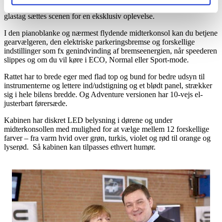
Sammen med lækre materialer, en sort himmel og mulighed for tonet
glastag sættes scenen for en eksklusiv oplevelse.
I den pianoblanke og nærmest flydende midterkonsol kan du betjene
gearvælgeren, den elektriske parkeringsbremse og forskellige
indstillinger som fx genindvinding af bremseenergien, når speederen
slippes og om du vil køre i ECO, Normal eller Sport-mode.
Rattet har to brede eger med flad top og bund for bedre udsyn til
instrumenterne og lettere ind/udstigning og et blødt panel, strækker
sig i hele bilens bredde. Og Adventure versionen har 10-vejs el-
justerbart førersæde.
Kabinen har diskret LED belysning i dørene og under
midterkonsollen med mulighed for at vælge mellem 12 forskellige
farver – fra varm hvid over grøn, turkis, violet og rød til orange og
lyserød. Så kabinen kan tilpasses ethvert humør.