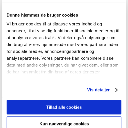
bedømmelser ved verdenspremieren i Milano. eVitara designet
kombinerer det moderne elbils-design med det mere robuste og
markante design, man typisk kender fra SUV-bilerne.
Denne hjemmeside bruger cookies
Når man åbner en af dørene, bliver man mødt af en rummelig
Vi bruger cookies til at tilpasse vores indhold og
kabine med store og komfortable sæder og et instrumentbord
annoncer, til at vise dig funktioner til sociale medier og til
med 10,25” digital instrumentering, hvor man kan vælge
at analysere vores trafik. Vi deler også oplysninger om
mellem forskellige opsætninger. Den digitale instrumentering
glider direkte over i det nye infotainmentsystem med 10”
din brug af vores hjemmeside med vores partnere inden
skærm. Rattet er med to brede eger og ”afskåret” top og bund
for sociale medier, annonceringspartnere og
for bedre udsyn og ind/udstigning. I den nærmest flydende
analysepartnere. Vores partnere kan kombinere disse
midterkonsol betjenes gearvælgeren, den elektriske
parkeringsbremse, airconditionanlægget og forskellige
data med andre oplysninger, du har givet dem, eller som
kørselsindstillinger.
de har indsamlet fra din brug af deres tjenester.
Vis detaljer
Scenen er sat for en eksklusiv oplevelse i
kabinen
Tillad alle cookies
Åbn førerdøren og sæt dig til rette i det flotte og komfortable
førersæde og nyd synet af den smarte digitale instrumentering, som
Kun nødvendige cookies
du kan personliggøre, så du får netop de oplysninger, du ønsker.