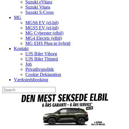
Suzuki eVitara
Suzuki Vitara
Suzuki S-Cross
MG
MGS6 EV (el-bil)
MGS5 EV (el-bil)
MG Cyberster (elbil)
MG4 Electric (elbil)
MG EHS Plug-in hybrid
Kontakt
UJS Biler Viborg
UJS Biler Thisted
Job
Privatlivspolitik
Cookie Deklaration
Værkstedsbooking