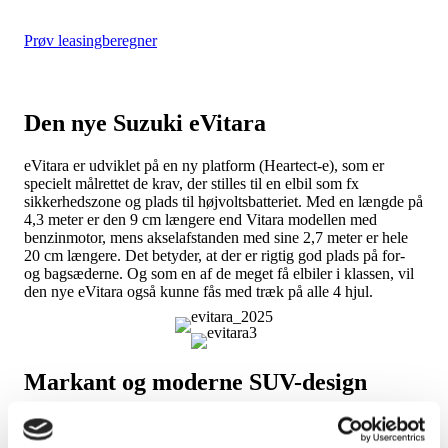
Prøv leasingberegner
Den nye Suzuki eVitara
eVitara er udviklet på en ny platform (Heartect-e), som er
specielt målrettet de krav, der stilles til en elbil som fx
sikkerhedszone og plads til højvoltsbatteriet. Med en længde på
4,3 meter er den 9 cm længere end Vitara modellen med
benzinmotor, mens akselafstanden med sine 2,7 meter er hele
20 cm længere. Det betyder, at der er rigtig god plads på for-
og bagsæderne. Og som en af de meget få elbiler i klassen, vil
den nye eVitara også kunne fås med træk på alle 4 hjul.
Markant og moderne SUV-design
Den nye Suzuki viser sig frem med både stor selvtillid og
mange vellykkede designdetaljer, som også gav rosende