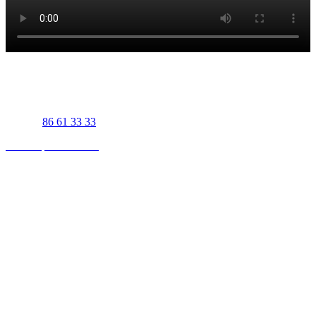
UJS Biler Viborg
Gl. Skivevej 83A
8800 Viborg
Telefon
86 61 33 33
Find os på Facebook
Viborg åbningstider - Salg
Mandag-fredag 07:30-17:00
Lørdag efter aftale
Søndag 11:00-16:00
Viborg åbningstider - Værksted
Mandag-torsdag 07:30-15:30
Fredag 07:30-15:00
UJS Biler Thisted
Tigervej 3-5