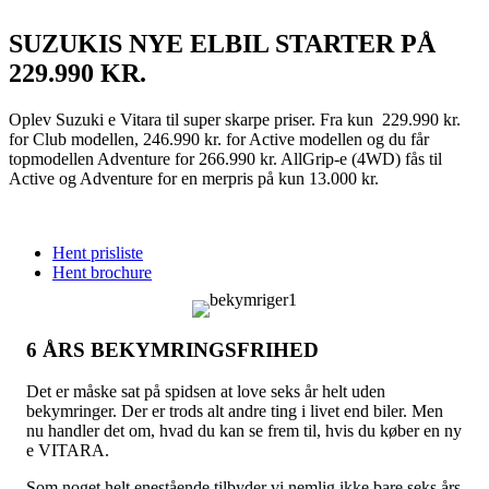
SUZUKIS NYE ELBIL STARTER PÅ
229.990 KR.
Oplev Suzuki e Vitara til super skarpe priser. Fra kun 229.990 kr.
for Club modellen, 246.990 kr. for Active modellen og du får
topmodellen Adventure for 266.990 kr. AllGrip-e (4WD) fås til
Active og Adventure for en merpris på kun 13.000 kr.
Hent prisliste
Hent brochure
6 ÅRS BEKYMRINGSFRIHED
Det er måske sat på spidsen at love seks år helt uden
bekymringer. Der er trods alt andre ting i livet end biler. Men
nu handler det om, hvad du kan se frem til, hvis du køber en ny
e VITARA.
Som noget helt enestående tilbyder vi nemlig ikke bare seks års