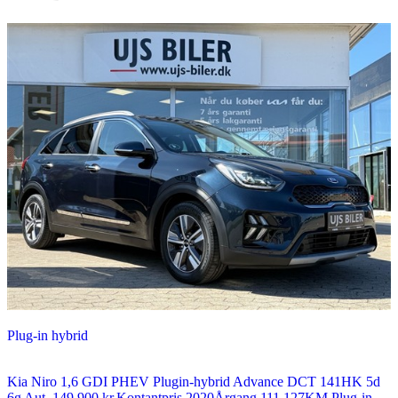
Plug-in hybrid
Kia Niro
1,6 GDI PHEV Plugin-hybrid Advance DCT 141HK 5d
6g Aut.
149.900 kr.
Kontantpris
2020
Årgang
111.127
KM
Plug-in