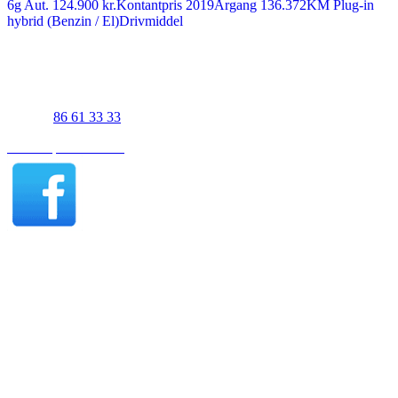
6g Aut.
124.900 kr.
Kontantpris
2019
Årgang
136.372
KM
Plug-in
hybrid (Benzin / El)
Drivmiddel
UJS Biler Viborg
Gl. Skivevej 83A
8800 Viborg
Telefon
86 61 33 33
Find os på Facebook
Viborg åbningstider - Salg
Mandag-fredag 07:30-17:00
Lørdag efter aftale
Søndag 11:00-16:00
Viborg åbningstider - Værksted
Mandag-torsdag 07:30-15:30
Fredag 07:30-15:00
UJS Biler Thisted