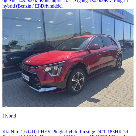
6g Aut.
149.900 kr.
Kontantpris
2021
Årgang
130.000
KM
Plug-in
hybrid (Benzin / El)
Drivmiddel
Hybrid
Kia Niro
1,6 GDI PHEV Plugin-hybrid Prestige DCT 183HK 5d