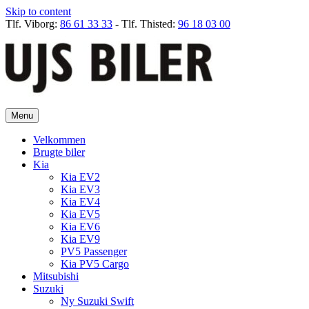
Skip to content
Tlf. Viborg:
86 61 33 33
- Tlf. Thisted:
96 18 03 00
Menu
Velkommen
Brugte biler
Kia
Kia EV2
Kia EV3
Kia EV4
Kia EV5
Kia EV6
Kia EV9
PV5 Passenger
Kia PV5 Cargo
Mitsubishi
Suzuki
Ny Suzuki Swift