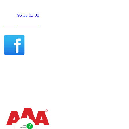
Tigervej 3-5
7700 Thisted
Telefon
96 18 03 00
Find os på Facebook
Thisted åbningstider - Salg
Mandag - fredag 07:30-17:00
Lørdag 10:00-15:00
Søndag efter aftale
Thisted åbningstider - Værksted
Mandag - torsdag 07:30-15:30
Fredag 07:30-15:00