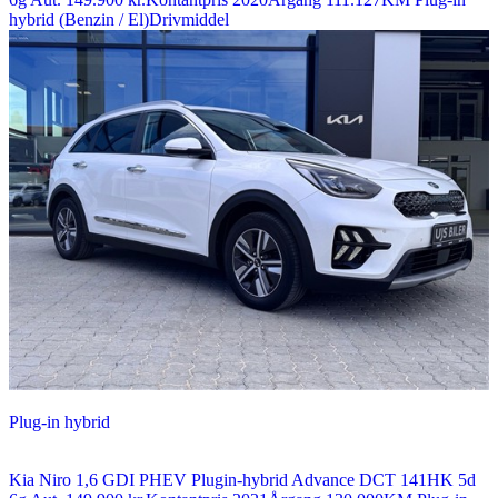
hybrid (Benzin / El)
Drivmiddel
Plug-in hybrid
Kia Niro
1,6 GDI PHEV Plugin-hybrid Advance DCT 141HK 5d