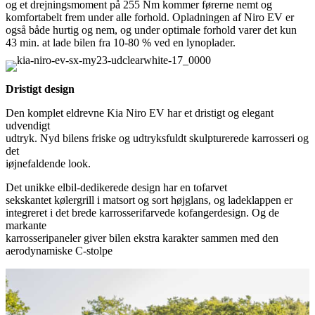
og et drejningsmoment på 255 Nm kommer førerne nemt og
komfortabelt frem under alle forhold. Opladningen af Niro EV er
også både hurtig og nem, og under optimale forhold varer det kun
43 min. at lade bilen fra 10-80 % ved en lynoplader.
Dristigt design
Den komplet eldrevne Kia Niro EV har et dristigt og elegant
udvendigt
udtryk. Nyd bilens friske og udtryksfuldt skulpturerede karrosseri og
det
iøjnefaldende look.
Det unikke elbil-dedikerede design har en tofarvet
sekskantet kølergrill i matsort og sort højglans, og ladeklappen er
integreret i det brede karrosserifarvede kofangerdesign. Og de
markante
karrosseripaneler giver bilen ekstra karakter sammen med den
aerodynamiske C-stolpe