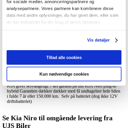
for sociale medier, annonceringspartnere og
analysepartnere. Vores partnere kan kombinere disse
data med andre oplysninger, du har givet dem, eller som
de har indsamlet fra din brug af deres tjenester.
Vis detaljer
Tillad alle cookies
Syv års garanti på din KIA Niro plug-
in hybrid
Kun nødvendige cookies
KIA giver selvfølgeligt 7 års garanti på din KIA Niro plug-in
hybrid Garantien dækker dækker med få undtagelser hele bilen
i fulde 7 år eller 150.000 km. Selv på batteriet (dog ikke 12V
driftsbatteriet)
Se Kia Niro til omgående levering fra
UJS Biler