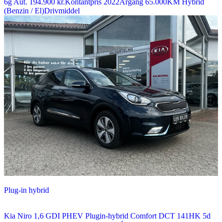
6g Aut.
194.900 kr.
Kontantpris
2022
Årgang
65.000
KM
Hybrid
(Benzin / El)
Drivmiddel
Plug-in hybrid
Kia Niro
1,6 GDI PHEV Plugin-hybrid Comfort DCT 141HK 5d