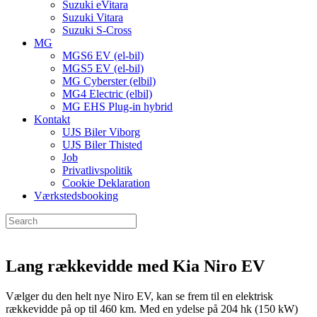
Suzuki eVitara
Suzuki Vitara
Suzuki S-Cross
MG
MGS6 EV (el-bil)
MGS5 EV (el-bil)
MG Cyberster (elbil)
MG4 Electric (elbil)
MG EHS Plug-in hybrid
Kontakt
UJS Biler Viborg
UJS Biler Thisted
Job
Privatlivspolitik
Cookie Deklaration
Værkstedsbooking
Lang rækkevidde med Kia Niro EV
Vælger du den helt nye Niro EV, kan se frem til en elektrisk
rækkevidde på op til 460 km. Med en ydelse på 204 hk (150 kW)