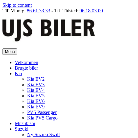
Skip to content
Tlf. Viborg:
86 61 33 33
- Tlf. Thisted:
96 18 03 00
Menu
Velkommen
Brugte biler
Kia
Kia EV2
Kia EV3
Kia EV4
Kia EV5
Kia EV6
Kia EV9
PV5 Passenger
Kia PV5 Cargo
Mitsubishi
Suzuki
Ny Suzuki Swift