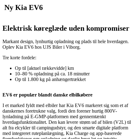
Ny Kia EV6
Elektrisk køreglæde uden kompromiser
Markant design, lynhurtig opladning og plads til hele hverdagen.
Oplev Kia EV6 hos UJS Biler i Viborg.
Tre korte fordele:
Op til [aktuel rækkevidde] km
10–80 % opladning på ca. 18 minutter
Op til 1.800 kg på anhængertrækket
EV6 er populær blandt danske elbilkøbere
I et marked fyldt med elbiler har Kia EV6 markeret sig som et af
danskernes foretrukne valg, fordi den forener hurtig 800V-
lynladning på E-GMP-platformen med gennemtænkt
hverdagsfunktionalitet. Den kan levere strøm ud af bilen (V2L) til
alt fra elcykler til campingudstyr, og den smarte digitale platform
med integreret ruteplanlægning, Kia Charge og app-baserede
fjernfunktioner gør opladning og daglig brug let og intuitiv.