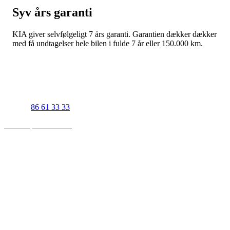
Syv års garanti
KIA giver selvfølgeligt 7 års garanti. Garantien dækker dækker
med få undtagelser hele bilen i fulde 7 år eller 150.000 km.
UJS Biler Viborg
Gl. Skivevej 83A
8800 Viborg
Telefon
86 61 33 33
Find os på Facebook
Viborg åbningstider - Salg
Mandag-fredag 07:30-17:00
Lørdag efter aftale
Søndag 11:00-16:00
Viborg åbningstider - Værksted
Mandag-torsdag 07:30-15:30
Fredag 07:30-15:00