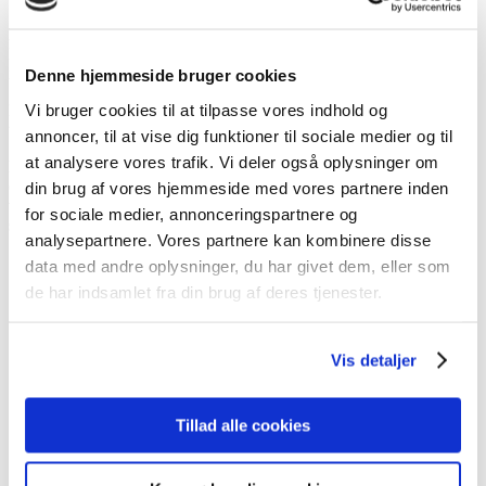
Længere rækkevidde.
Mere tid. Mere inspiration. Inspiration handler ikke kun om en ny en
idé.
Denne hjemmeside bruger cookies
Vi bruger cookies til at tilpasse vores indhold og
Det drejer sig også om at komme
ud af din komfortzone og udfordre sanserne med nye omgivelser.
annoncer, til at vise dig funktioner til sociale medier og til
at analysere vores trafik. Vi deler også oplysninger om
Derfor har vi designet Kia EV6 – en bil, der med dens rækkevidde
op til 528** km giver dig mulighed for at udforske mere af det, som
din brug af vores hjemmeside med vores partnere inden
verden tilbyder. Kombineret med hurtige opladningshastigheder,
for sociale medier, annonceringspartnere og
som giver dig mere tid til at skabe noget nyt
analysepartnere. Vores partnere kan kombinere disse
data med andre oplysninger, du har givet dem, eller som
de har indsamlet fra din brug af deres tjenester.
EV6 få mere information
Vis detaljer
Læs også Bilmagasinets anmeldelse af EV6
Hent prisliste og specifikationsark
Tillad alle cookies
NYHED! Privatleasing af EV6