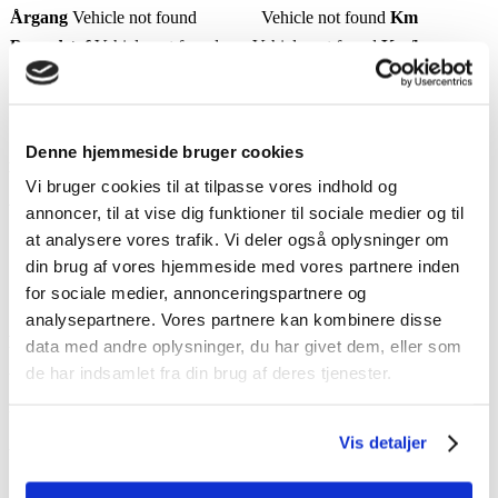
Årgang
Vehicle not found
Vehicle not found
Km
Brændstof
Vehicle not found
Vehicle not found
Km/l
Geartype
Vehicle not found
Vehicle not found
Farve
Denne hjemmeside bruger cookies
Bilen befinder sig her:
Vi bruger cookies til at tilpasse vores indhold og
Vehicle not found
annoncer, til at vise dig funktioner til sociale medier og til
at analysere vores trafik. Vi deler også oplysninger om
din brug af vores hjemmeside med vores partnere inden
for sociale medier, annonceringspartnere og
analysepartnere. Vores partnere kan kombinere disse
Beskrivelse
data med andre oplysninger, du har givet dem, eller som
de har indsamlet fra din brug af deres tjenester.
Vehicle not found
Udstyr
Vis detaljer
Vehicle not found
Specifikationer