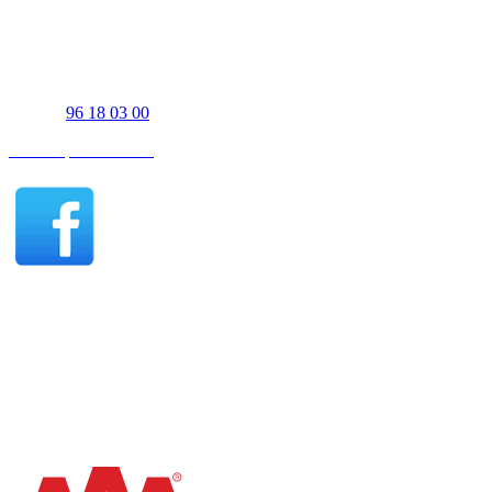
Fredag 07:30-15:00
UJS Biler Thisted
Tigervej 3-5
7700 Thisted
Telefon
96 18 03 00
Find os på Facebook
Thisted åbningstider - Salg
Mandag - fredag 07:30-17:00
Lørdag 10:00-15:00
Søndag efter aftale
Thisted åbningstider - Værksted
Mandag - torsdag 07:30-15:30
Fredag 07:30-15:00