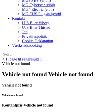
MGS5 EV (el-bil)
MG Cyberster (elbil)
MG4 Electric (elbil)
MG EHS Plug-in hybrid
Kontakt
UJS Biler Viborg
UJS Biler Thisted
Job
Privatlivspolitik
Cookie Deklaration
Værkstedsbooking
<
Tilbage til søgeresultat
Vehicle not found
Vehicle not found
Vehicle not found
Vehicle not found
Vehicle not found
Kontantpris
Vehicle not found