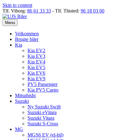
Skip to content
Tlf. Viborg:
86 61 33 33
- Tlf. Thisted:
96 18 03 00
Menu
Velkommen
Brugte biler
Kia
Kia EV2
Kia EV3
Kia EV4
Kia EV5
Kia EV6
Kia EV9
PV5 Passenger
Kia PV5 Cargo
Mitsubishi
Suzuki
Ny Suzuki Swift
Suzuki eVitara
Suzuki Vitara
Suzuki S-Cross
MG
MGS6 EV (el-bil)