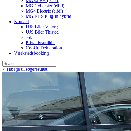
MGS5 EV (el-bil)
MG Cyberster (elbil)
MG4 Electric (elbil)
MG EHS Plug-in hybrid
Kontakt
UJS Biler Viborg
UJS Biler Thisted
Job
Privatlivspolitik
Cookie Deklaration
Værkstedsbooking
<
Tilbage til søgeresultat