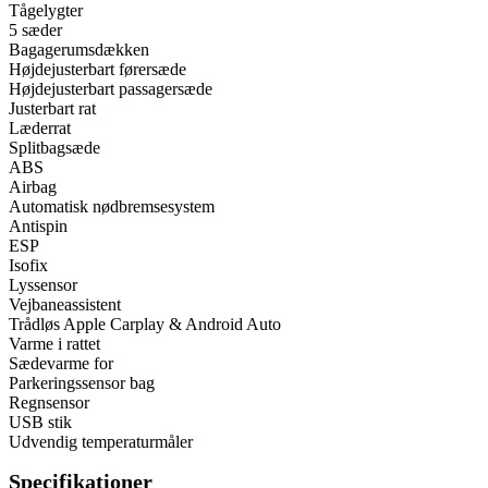
Tågelygter
5 sæder
Bagagerumsdækken
Højdejusterbart førersæde
Højdejusterbart passagersæde
Justerbart rat
Læderrat
Splitbagsæde
ABS
Airbag
Automatisk nødbremsesystem
Antispin
ESP
Isofix
Lyssensor
Vejbaneassistent
Trådløs Apple Carplay & Android Auto
Varme i rattet
Sædevarme for
Parkeringssensor bag
Regnsensor
USB stik
Udvendig temperaturmåler
Specifikationer