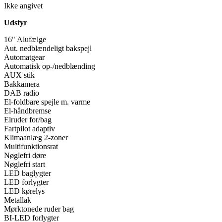
Ikke angivet
Udstyr
16" Alufælge
Aut. nedblændeligt bakspejl
Automatgear
Automatisk op-/nedblænding
AUX stik
Bakkamera
DAB radio
El-foldbare spejle m. varme
El-håndbremse
Elruder for/bag
Fartpilot adaptiv
Klimaanlæg 2-zoner
Multifunktionsrat
Nøglefri døre
Nøglefri start
LED baglygter
LED forlygter
LED kørelys
Metallak
Mørktonede ruder bag
BI-LED forlygter