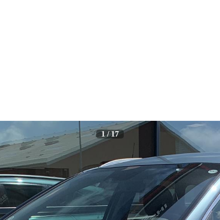
1
/
17