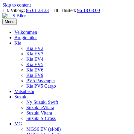
Skip to content
Tlf. Viborg:
86 61 33 33
- Tlf. Thisted:
96 18 03 00
Menu
Velkommen
Brugte biler
Kia
Kia EV2
Kia EV3
Kia EV4
Kia EV5
Kia EV6
Kia EV9
PV5 Passenger
Kia PV5 Cargo
Mitsubishi
Suzuki
Ny Suzuki Swift
Suzuki eVitara
Suzuki Vitara
Suzuki S-Cross
MG
MGS6 EV (el-bil)