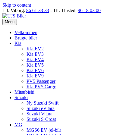
Skip to content
Tlf. Viborg:
86 61 33 33
- Tlf. Thisted:
96 18 03 00
Menu
Velkommen
Brugte biler
Kia
Kia EV2
Kia EV3
Kia EV4
Kia EV5
Kia EV6
Kia EV9
PV5 Passenger
Kia PV5 Cargo
Mitsubishi
Suzuki
Ny Suzuki Swift
Suzuki eVitara
Suzuki Vitara
Suzuki S-Cross
MG
MGS6 EV (el-bil)