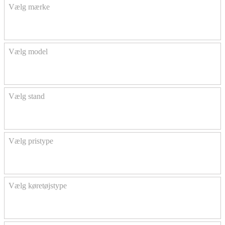
Vælg mærke
Vælg model
Vælg stand
Vælg pristype
Vælg køretøjstype